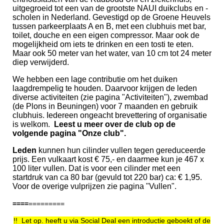
uitgegroeid tot een van de grootste NAUI duikclubs en -
scholen in Nederland. Gevestigd op de Groene Heuvels
tussen parkeerplaats A en B, met een clubhuis met bar,
toilet, douche en een eigen compressor. Maar ook de
mogelijkheid om iets te drinken en een tosti te eten.
Maar ook 50 meter van het water, van 10 cm tot 24 meter
diep verwijderd.
We hebben een lage contributie om het duiken
laagdrempelig te houden. Daarvoor krijgen de leden
diverse activiteiten (zie pagina "Activiteiten"), zwembad
(de Plons in Beuningen) voor 7 maanden en gebruik
clubhuis. Iedereen ongeacht brevettering of organisatie
is welkom.
Leest u meer over de club op de
volgende pagina "Onze club".
Leden
kunnen hun cilinder vullen tegen gereduceerde
prijs. Een vulkaart kost € 75,- en daarmee kun je 467 x
100 liter vullen. Dat is voor een cilinder met een
startdruk van ca 80 bar (gevuld tot 220 bar) ca: € 1,95.
Voor de overige vulprijzen zie pagina "Vullen".
====
====
=====
!! Let op. heeft u via Social Deal een introductie geboekt of de